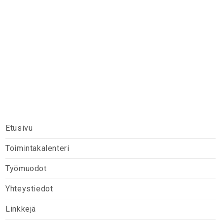
Sodankylän
vapaaseurakunta
Etusivu
Toimintakalenteri
Työmuodot
Yhteystiedot
Linkkejä