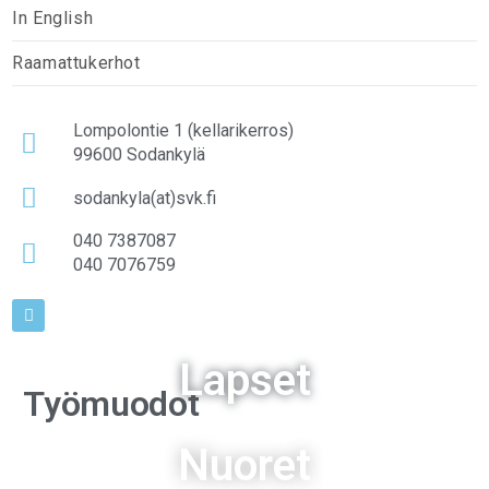
In English
Raamattukerhot
Lompolontie 1 (kellarikerros)
99600 Sodankylä
sodankyla(at)svk.fi
040 7387087
040 7076759
Lapset
Työmuodot
Nuoret