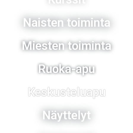
Naisten toiminta
Miesten toiminta
Ruoka-apu
Keskusteluapu
Näyttelyt