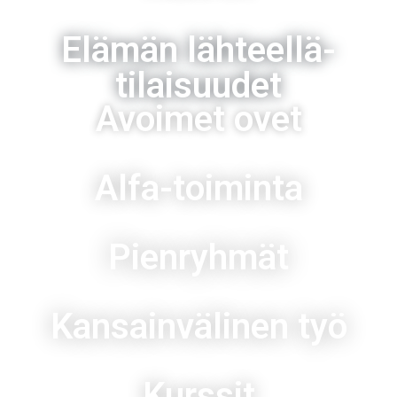
Elämän lähteellä-
tilaisuudet
Avoimet ovet
Alfa-toiminta
Pienryhmät
Kansainvälinen työ
Kurssit