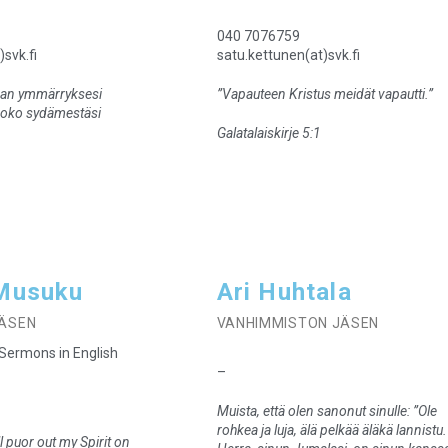
040 7076759
svk.fi
satu.kettunen(at)svk.fi
oman ymmärryksesi
”Vapauteen Kristus meidät vapautti.”
koko sydämestäsi
Galatalaiskirje 5:1
Musuku
Ari Huhtala
JÄSEN
VANHIMMISTON JÄSEN
 Sermons in English
–
Muista, että olen sanonut sinulle: ”Ole
rohkea ja luja, älä pelkää äläkä lannistu.
l puor out my Spirit on