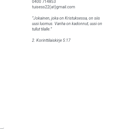
0400 714853
tuisess22(at)gmail.com
”Jokainen, joka on Kristuksessa, on siis
uusi luomus. Vanha on kadonnut, uusi on
tullut tilalle.”
2. Korinttilaiskirje 5:17