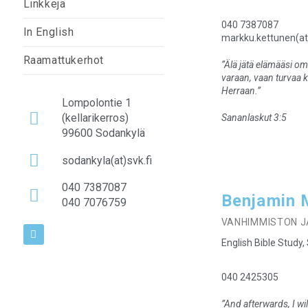
Linkkejä
040 7387087
In English
markku.kettunen(at)
Raamattukerhot
”Älä jätä elämääsi 
varaan, vaan turvaa 
Herraan.”
Lompolontie 1
(kellarikerros)
Sananlaskut 3:5
99600 Sodankylä
sodankyla(at)svk.fi
040 7387087
Benjamin 
040 7076759
VANHIMMISTON 
English Bible Study,
040 2425305
”And afterwards, I wil