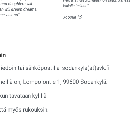
Herra, sinun Jumalasi, on sinun kanss
 and daughters will
kaikilla teilläsi.”
en will dream dreams,
see visions”
Joosua 1:9
hin
iedoin tai s
ähköpostilla:
sodankyla(at)svk.fi
meillä on
, Lompolontie 1, 99600 Sodankylä.
kun tavataan kylillä.
ttä myös rukouksin.