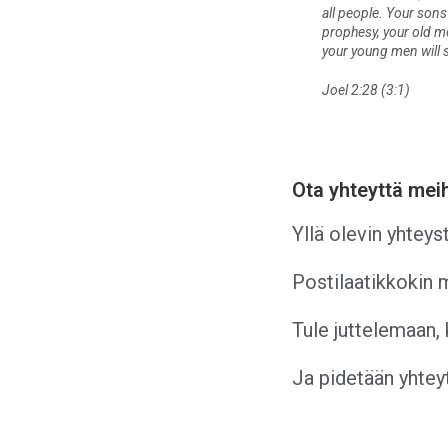
all people. Your sons
prophesy, your old m
your young men will 
Joel 2:28 (3:1)
Ota yhteyttä mei
Yllä olevin yhteyst
Postilaatikkokin 
Tule juttelemaan, 
Ja pidetään yhtey