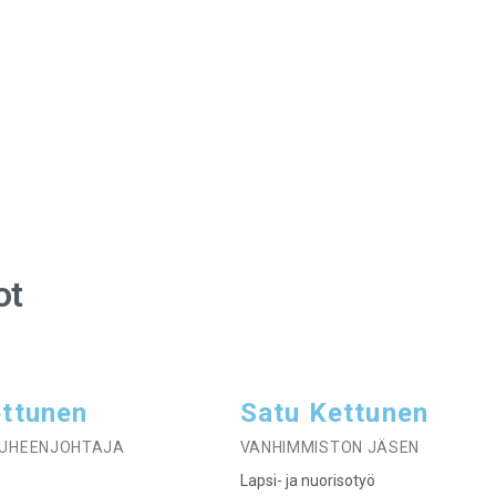
nta
ot
ttunen
Satu Kettunen
PUHEENJOHTAJA
VANHIMMISTON JÄSEN
Lapsi- ja nuorisotyö