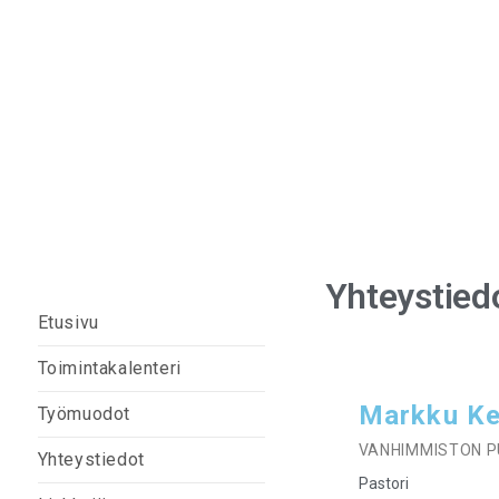
Sodankylän vapaaseuraku
Yhteystied
Etusivu
Toimintakalenteri
Markku Ke
Työmuodot
VANHIMMISTON 
Yhteystiedot
Pastori